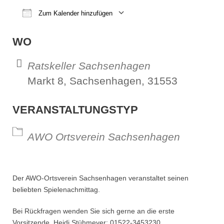
Zum Kalender hinzufügen
ICS herunterladen
Google Kalender
iCalendar
Office 365
Outl
WO
Ratskeller Sachsenhagen
Markt 8, Sachsenhagen, 31553
VERANSTALTUNGSTYP
AWO Ortsverein Sachsenhagen
Der AWO-Ortsverein Sachsenhagen veranstaltet seinen
beliebten Spielenachmittag.
Bei Rückfragen wenden Sie sich gerne an die erste
Vorsitzende, Heidi Stühmeyer: 01522-3453230