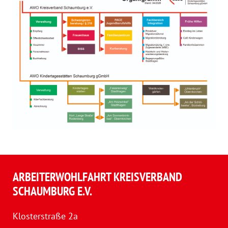
ARBEITERWOHLFAHRT KREISVERBAND
SCHAUMBURG E.V.
Klosterstraße 2a