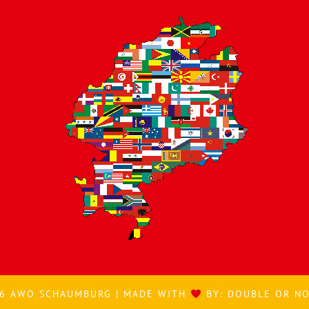
6 AWO SCHAUMBURG | MADE WITH
BY:
DOUBLE OR N