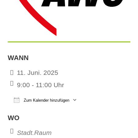
WANN
11. Juni. 2025
9:00 - 11:00 Uhr
Zum Kalender hinzufügen
ICS herunterladen
Google Kalender
iCalendar
Office 365
Outl
WO
Stadt.Raum