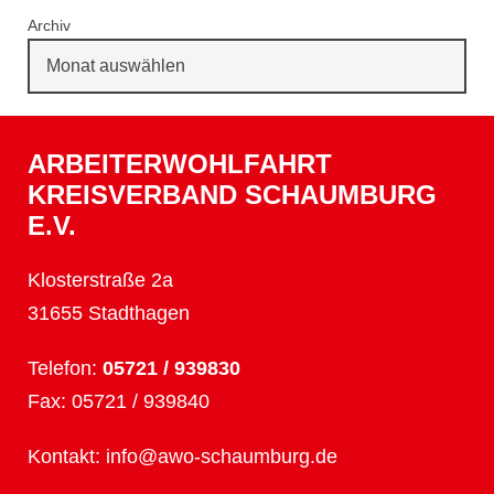
Archiv
ARBEITERWOHLFAHRT
KREISVERBAND SCHAUMBURG
E.V.
Klosterstraße 2a
31655 Stadthagen
Telefon:
05721 / 939830
Fax: 05721 / 939840
Kontakt:
info@awo-schaumburg.de