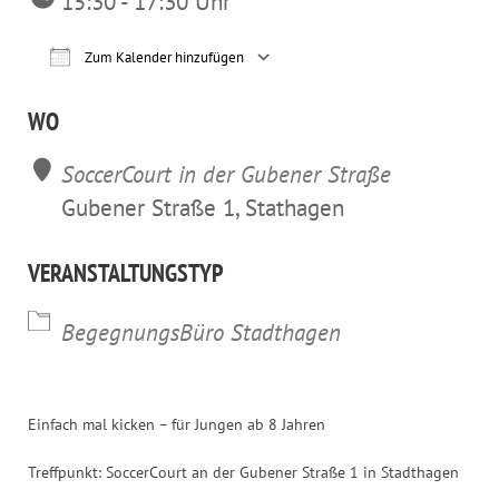
15:30 - 17:30 Uhr
Zum Kalender hinzufügen
ICS herunterladen
Google Kalender
iCalendar
Office 365
Outl
WO
SoccerCourt in der Gubener Straße
Gubener Straße 1, Stathagen
VERANSTALTUNGSTYP
BegegnungsBüro Stadthagen
Einfach mal kicken – für Jungen ab 8 Jahren
Treffpunkt: SoccerCourt an der Gubener Straße 1 in Stadthagen