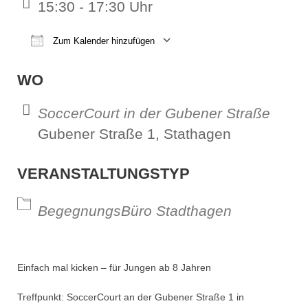
15:30 - 17:30 Uhr
Zum Kalender hinzufügen
ICS herunterladen
Google Kalender
iCalendar
Office 365
Outl
WO
SoccerCourt in der Gubener Straße
Gubener Straße 1, Stathagen
VERANSTALTUNGSTYP
BegegnungsBüro Stadthagen
Einfach mal kicken – für Jungen ab 8 Jahren
Treffpunkt: SoccerCourt an der Gubener Straße 1 in