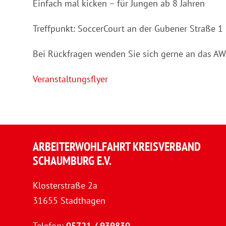
Einfach mal kicken – für Jungen ab 8 Jahren
Treffpunkt: SoccerCourt an der Gubener Straße 1
Bei Rückfragen wenden Sie sich gerne an das 
Veranstaltungsflyer
ARBEITERWOHLFAHRT KREISVERBAND
SCHAUMBURG E.V.
Klosterstraße 2a
31655 Stadthagen
Telefon:
05721 / 939830