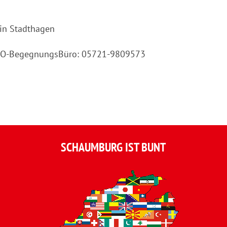
 in Stadthagen
AWO-BegegnungsBüro: 05721-9809573
SCHAUMBURG IST BUNT