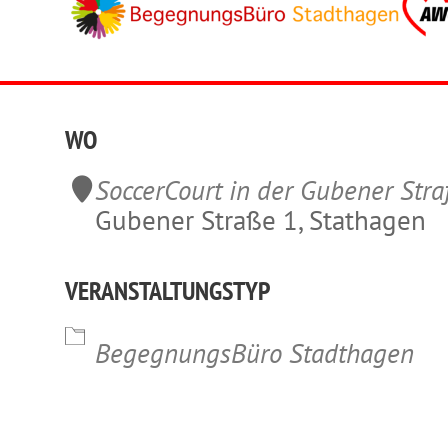
WO
SoccerCourt in der Gubener Str
Gubener Straße 1, Stathagen
VERANSTALTUNGSTYP
lender
iCalendar
Office 365
BegegnungsBüro Stadthagen