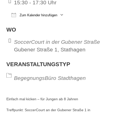
15:30 - 17:30 Uhr
Zum Kalender hinzufügen
ICS herunterladen
Google Kalender
iCalendar
Office 365
Outl
WO
SoccerCourt in der Gubener Straße
Gubener Straße 1, Stathagen
VERANSTALTUNGSTYP
BegegnungsBüro Stadthagen
Einfach mal kicken – für Jungen ab 8 Jahren
Treffpunkt: SoccerCourt an der Gubener Straße 1 in