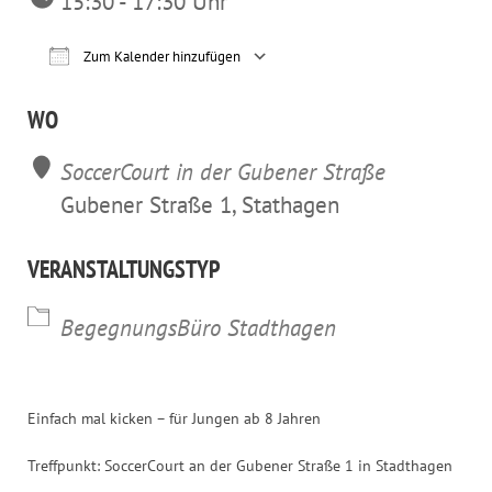
15:30 - 17:30 Uhr
Zum Kalender hinzufügen
ICS herunterladen
Google Kalender
iCalendar
Office 365
Outl
WO
SoccerCourt in der Gubener Straße
Gubener Straße 1, Stathagen
VERANSTALTUNGSTYP
BegegnungsBüro Stadthagen
Einfach mal kicken – für Jungen ab 8 Jahren
Treffpunkt: SoccerCourt an der Gubener Straße 1 in Stadthagen