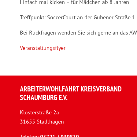
Einfach mal kicken – für Mädchen ab 8 Jahren
Treffpunkt: SoccerCourt an der Gubener Straße 1
Bei Rückfragen wenden Sie sich gerne an das 
Veranstaltungsflyer
ARBEITERWOHLFAHRT KREISVERBAND
SCHAUMBURG E.V.
Klosterstraße 2a
31655 Stadthagen
Telefon:
05721 / 939830