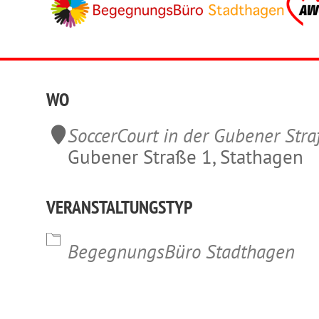
WO
SoccerCourt in der Gubener Str
Gubener Straße 1, Stathagen
VERANSTALTUNGSTYP
lender
iCalendar
Office 365
BegegnungsBüro Stadthagen