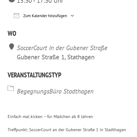
15:30 - 17:30 Uhr
Zum Kalender hinzufügen
ICS herunterladen
Google Kalender
iCalendar
Office 365
Outl
WO
SoccerCourt in der Gubener Straße
Gubener Straße 1, Stathagen
VERANSTALTUNGSTYP
BegegnungsBüro Stadthagen
Einfach mal kicken – für Mädchen ab 8 Jahren
Treffpunkt: SoccerCourt an der Gubener Straße 1 in Stadthagen