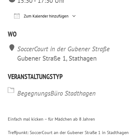
15:30 - 17:30 Uhr
Zum Kalender hinzufügen
ICS herunterladen
Google Kalender
iCalendar
Office 365
Outl
WO
SoccerCourt in der Gubener Straße
Gubener Straße 1, Stathagen
VERANSTALTUNGSTYP
BegegnungsBüro Stadthagen
Einfach mal kicken – für Mädchen ab 8 Jahren
Treffpunkt: SoccerCourt an der Gubener Straße 1 in Stadthagen