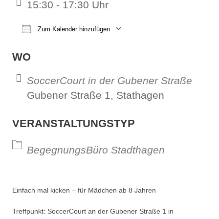
15:30 - 17:30 Uhr
Zum Kalender hinzufügen
ICS herunterladen
Google Kalender
iCalendar
Office 365
Outl
WO
SoccerCourt in der Gubener Straße
Gubener Straße 1, Stathagen
VERANSTALTUNGSTYP
BegegnungsBüro Stadthagen
Einfach mal kicken – für Mädchen ab 8 Jahren
Treffpunkt: SoccerCourt an der Gubener Straße 1 in