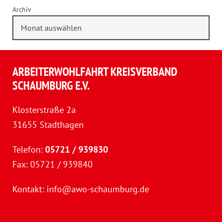
Archiv
ARBEITERWOHLFAHRT KREISVERBAND
SCHAUMBURG E.V.
Klosterstraße 2a
31655 Stadthagen
Telefon:
05721 / 939830
Fax: 05721 / 939840
Kontakt:
info@awo-schaumburg.de