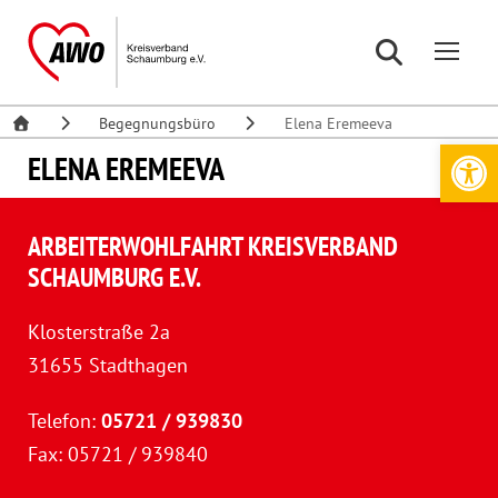
Begegnungsbüro
Elena Eremeeva
Werkzeugleiste öffnen
ELENA EREMEEVA
ARBEITERWOHLFAHRT KREISVERBAND
SCHAUMBURG E.V.
Klosterstraße 2a
31655 Stadthagen
Telefon:
05721 / 939830
Fax: 05721 / 939840