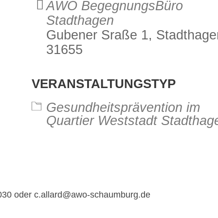
AWO BegegnungsBüro
Stadthagen
Gubener Sraße 1, Stadthage
31655
alender
iCalendar
Office 3
VERANSTALTUNGSTYP
Gesundheitsprävention im
Quartier Weststadt Stadthag
030 oder c.allard@awo-schaumburg.de