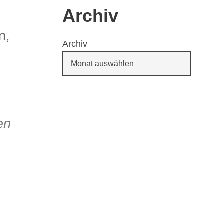
Archiv
n,
Archiv
65
Outlook Live
en