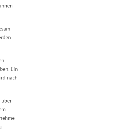
Sinnen
rksam
erden
en
ben. Ein
ird nach
 über
sem
genehme
g