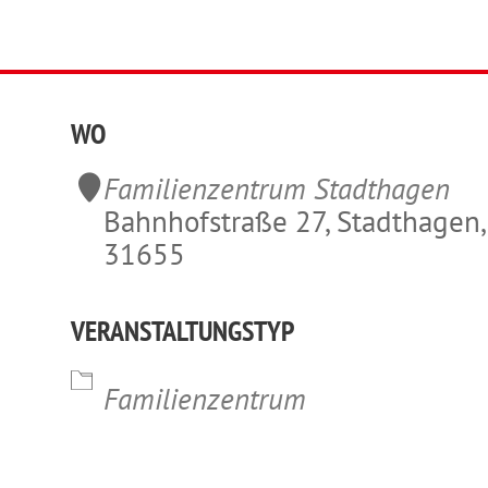
WO
Familienzentrum Stadthagen
Bahnhofstraße 27, Stadthagen,
31655
VERANSTALTUNGSTYP
lender
iCalendar
Office 365
Familienzentrum