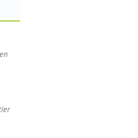
en
Outlook Live
ier