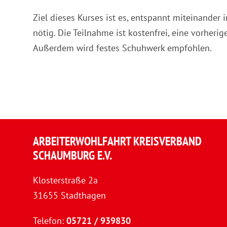
Ziel dieses Kurses ist es, entspannt miteinande
nötig. Die Teilnahme ist kostenfrei, eine vorher
Außerdem wird festes Schuhwerk empfohlen.
ARBEITERWOHLFAHRT KREISVERBAND
SCHAUMBURG E.V.
Klosterstraße 2a
31655 Stadthagen
Telefon:
05721 / 939830