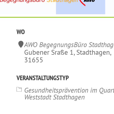
WO
AWO BegegnungsBüro Stadthag
Gubener Sraße 1, Stadthagen,
31655
VERANSTALTUNGSTYP
lender
iCalendar
Office 365
Gesundheitsprävention im Quart
Weststadt Stadthagen