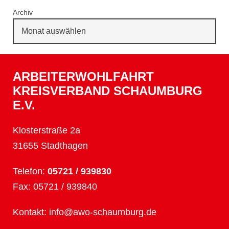
Archiv
ARBEITERWOHLFAHRT
KREISVERBAND SCHAUMBURG
E.V.
Klosterstraße 2a
31655 Stadthagen
Telefon:
05721 / 939830
Fax: 05721 / 939840
Kontakt:
info@awo-schaumburg.de