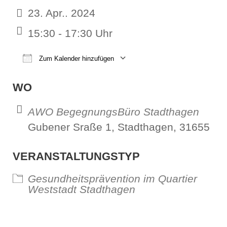
23. Apr.. 2024
15:30 - 17:30 Uhr
Zum Kalender hinzufügen
ICS herunterladen
Google Kalender
iCalendar
Office 365
Outl
WO
AWO BegegnungsBüro Stadthagen
Gubener Sraße 1, Stadthagen, 31655
VERANSTALTUNGSTYP
Gesundheitsprävention im Quartier
Weststadt Stadthagen