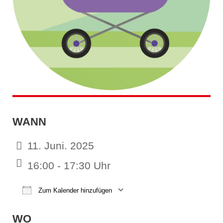
WANN
11. Juni. 2025
16:00 - 17:30 Uhr
Zum Kalender hinzufügen
ICS herunterladen
Google Kalender
iCalendar
Office 365
Outl
WO