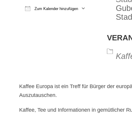
Gube
Zum Kalender hinzufügen
Stad
ICS herunterladen
Google Kalender
iCalendar
Office 365
Outlook Li
VERA
Kaff
Kaffee Europa ist ein Treff für Bürger der euro
Auszutauschen.
Kaffee, Tee und Informationen in gemütlicher 