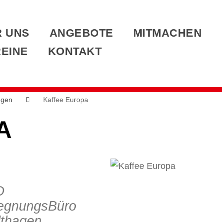
 UNS
ANGEBOTE
MITMACHEN
EINE
KONTAKT
ngen
Kaffee Europa
A
O
egnungsBüro
dthagen