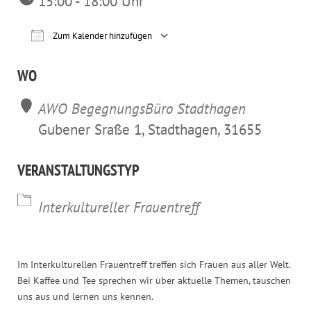
15:00 - 18:00 Uhr
Zum Kalender hinzufügen
ICS herunterladen
Google Kalender
iCalendar
Office 365
Outl
WO
AWO BegegnungsBüro Stadthagen
Gubener Sraße 1, Stadthagen, 31655
VERANSTALTUNGSTYP
Interkultureller Frauentreff
Im Interkulturellen Frauentreff treffen sich Frauen aus aller Welt.
Bei Kaffee und Tee sprechen wir über aktuelle Themen, tauschen
uns aus und lernen uns kennen.