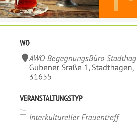
WO
AWO BegegnungsBüro Stadthag
Gubener Sraße 1, Stadthagen,
31655
VERANSTALTUNGSTYP
lender
iCalendar
Office 365
Interkultureller Frauentreff