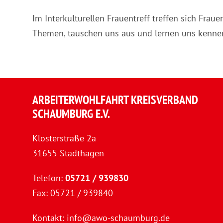
Im Interkulturellen Frauentreff treffen sich Fraue
Themen, tauschen uns aus und lernen uns kenne
ARBEITERWOHLFAHRT KREISVERBAND
SCHAUMBURG E.V.
Klosterstraße 2a
31655 Stadthagen
Telefon:
05721 / 939830
Fax: 05721 / 939840
Kontakt:
info@awo-schaumburg.de