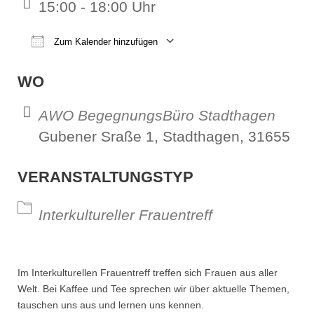
15:00 - 18:00 Uhr
Zum Kalender hinzufügen
ICS herunterladen
Google Kalender
iCalendar
Office 365
Outl
WO
AWO BegegnungsBüro Stadthagen
Gubener Sraße 1, Stadthagen, 31655
VERANSTALTUNGSTYP
Interkultureller Frauentreff
Im Interkulturellen Frauentreff treffen sich Frauen aus aller
Welt. Bei Kaffee und Tee sprechen wir über aktuelle Themen,
tauschen uns aus und lernen uns kennen.