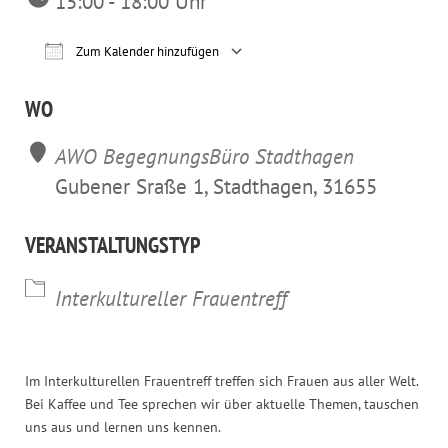
15:00 - 18:00 Uhr
Zum Kalender hinzufügen
ICS herunterladen
Google Kalender
iCalendar
Office 365
Outl
WO
AWO BegegnungsBüro Stadthagen
Gubener Sraße 1, Stadthagen, 31655
VERANSTALTUNGSTYP
Interkultureller Frauentreff
Im Interkulturellen Frauentreff treffen sich Frauen aus aller Welt.
Bei Kaffee und Tee sprechen wir über aktuelle Themen, tauschen
uns aus und lernen uns kennen.