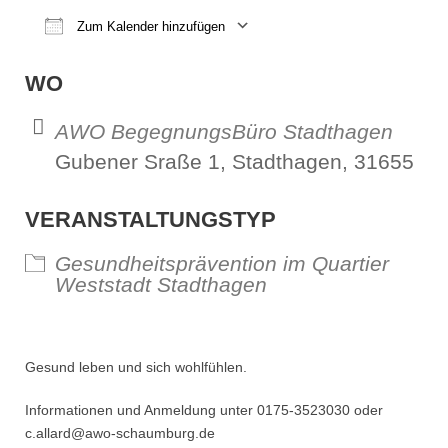
Zum Kalender hinzufügen
ICS herunterladen
Google Kalender
iCalendar
Office 365
Outl
WO
AWO BegegnungsBüro Stadthagen
Gubener Sraße 1, Stadthagen, 31655
VERANSTALTUNGSTYP
Gesundheitsprävention im Quartier
Weststadt Stadthagen
Gesund leben und sich wohlfühlen.
Informationen und Anmeldung unter 0175-3523030 oder
c.allard@awo-schaumburg.de