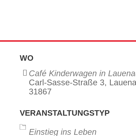
WO
Café Kinderwagen in Lauena
Carl-Sasse-Straße 3, Lauena
31867
VERANSTALTUNGSTYP
alender
iCalendar
Office 3
Einstieg ins Leben