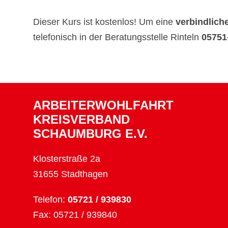
Dieser Kurs ist kostenlos! Um eine
verbindlic
telefonisch in der Beratungsstelle Rinteln
05751
ARBEITERWOHLFAHRT
KREISVERBAND
SCHAUMBURG E.V.
Klosterstraße 2a
31655 Stadthagen
Telefon:
05721 / 939830
Fax: 05721 / 939840