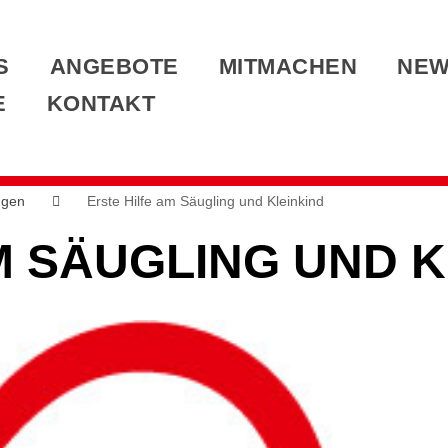
S
ANGEBOTE
MITMACHEN
NE
E
KONTAKT
ngen
Erste Hilfe am Säugling und Kleinkind
M SÄUGLING UND K