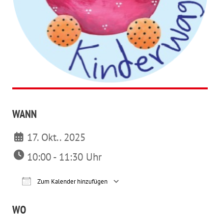
WANN
17. Okt.. 2025
10:00 - 11:30 Uhr
Zum Kalender hinzufügen
ICS herunterladen
Google Kalender
iCalendar
Office 365
Outl
WO