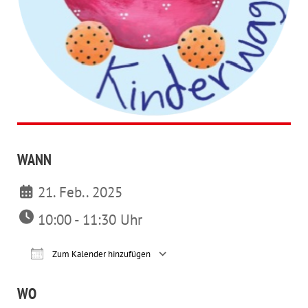
WANN
21. Feb.. 2025
10:00 - 11:30 Uhr
Zum Kalender hinzufügen
ICS herunterladen
Google Kalender
iCalendar
Office 365
Outl
WO