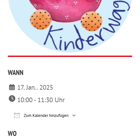
WANN
17. Jan.. 2025
10:00 - 11:30 Uhr
Zum Kalender hinzufügen
ICS herunterladen
Google Kalender
iCalendar
Office 365
Outl
WO