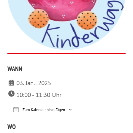
WANN
03. Jan.. 2025
10:00 - 11:30 Uhr
Zum Kalender hinzufügen
ICS herunterladen
Google Kalender
iCalendar
Office 365
Outl
WO