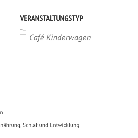
lender
iCalendar
Office 365
VERANSTALTUNGSTYP
Café Kinderwagen
en
rnährung, Schlaf und Entwicklung