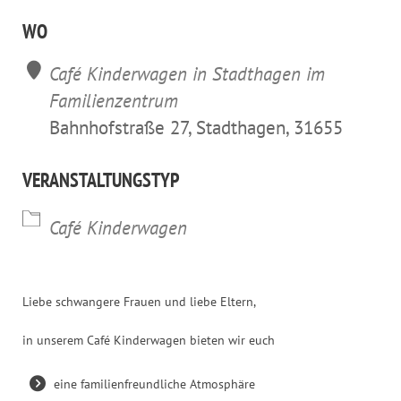
ICS herunterladen
Google Kalender
iCalendar
Office 365
Outl
WO
Café Kinderwagen in Stadthagen im
Familienzentrum
Bahnhofstraße 27, Stadthagen, 31655
VERANSTALTUNGSTYP
Café Kinderwagen
Liebe schwangere Frauen und liebe Eltern,
in unserem Café Kinderwagen bieten wir euch
eine familienfreundliche Atmosphäre