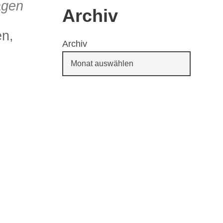
agen
Archiv
en,
Archiv
65
Outlook Live