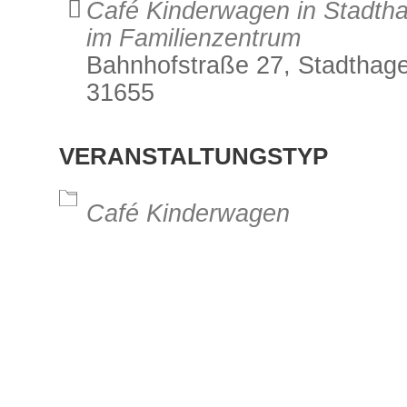
Café Kinderwagen in Stadth
im Familienzentrum
Bahnhofstraße 27, Stadthag
31655
alender
iCalendar
Office 3
VERANSTALTUNGSTYP
Café Kinderwagen