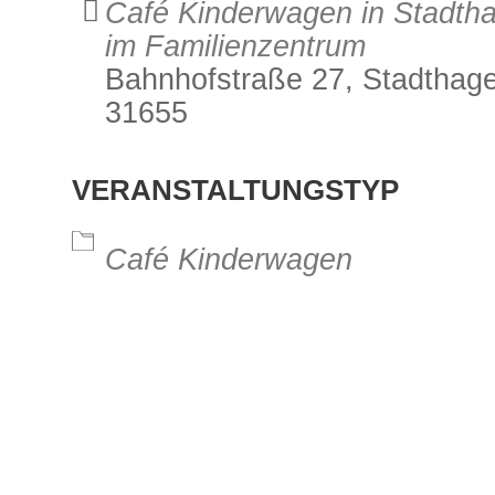
Café Kinderwagen in Stadth
im Familienzentrum
Bahnhofstraße 27, Stadthag
31655
alender
iCalendar
Office 3
VERANSTALTUNGSTYP
Café Kinderwagen