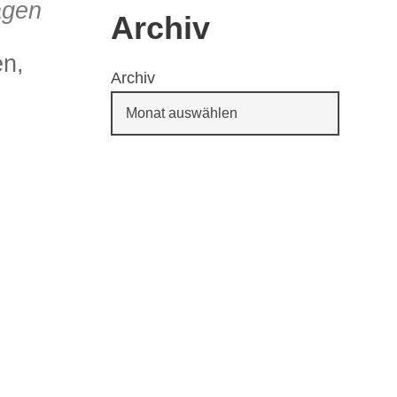
agen
Archiv
en,
Archiv
65
Outlook Live