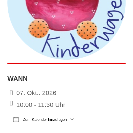
WANN
07. Okt.. 2026
10:00 - 11:30 Uhr
Zum Kalender hinzufügen
ICS herunterladen
Google Kalender
iCalendar
Office 365
Outl