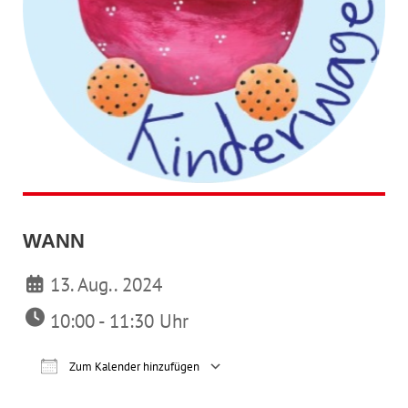
WANN
13. Aug.. 2024
10:00 - 11:30 Uhr
Zum Kalender hinzufügen
ICS herunterladen
Google Kalender
iCalendar
Office 365
Outl