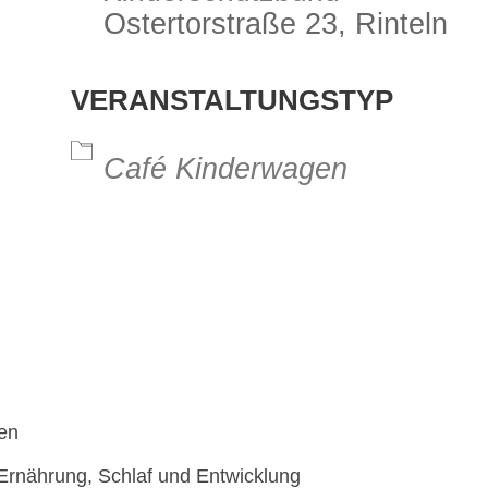
Ostertorstraße 23, Rinteln
VERANSTALTUNGSTYP
alender
iCalendar
Office 3
Café Kinderwagen
nen
Ernährung, Schlaf und Entwicklung