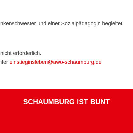
nkenschwester und einer Sozialpädagogin begleitet.
icht erforderlich.
nter
einstieginsleben@awo-schaumburg.de
SCHAUMBURG IST BUNT