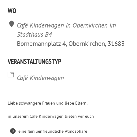
ICS herunterladen
Google Kalender
iCalendar
Office 365
Outl
WO
Café Kinderwagen in Obernkirchen im
Stadthaus B4
Bornemannplatz 4, Obernkirchen, 31683
VERANSTALTUNGSTYP
Café Kinderwagen
Liebe schwangere Frauen und liebe Eltern,
in unserem Café Kinderwagen bieten wir euch
eine familienfreundliche Atmosphäre