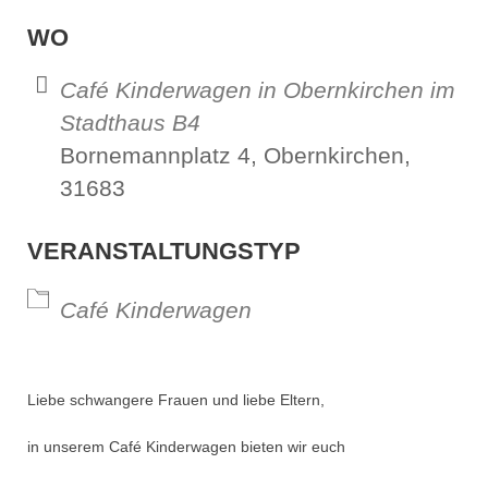
ICS herunterladen
Google Kalender
iCalendar
Office 365
Outl
WO
Café Kinderwagen in Obernkirchen im
Stadthaus B4
Bornemannplatz 4, Obernkirchen,
31683
VERANSTALTUNGSTYP
Café Kinderwagen
Liebe schwangere Frauen und liebe Eltern,
in unserem Café Kinderwagen bieten wir euch