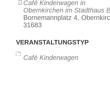
Café Kinderwagen in
Obernkirchen im Stadthaus 
Bornemannplatz 4, Obernkir
31683
alender
iCalendar
Office 3
VERANSTALTUNGSTYP
Café Kinderwagen