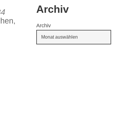
Archiv
B4
chen,
Archiv
65
Outlook Live