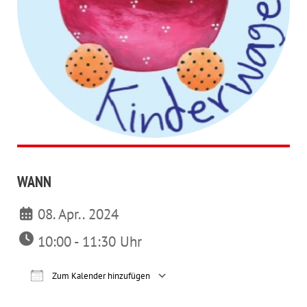
WANN
08. Apr.. 2024
10:00 - 11:30 Uhr
Zum Kalender hinzufügen
ICS herunterladen
Google Kalender
iCalendar
Office 365
Outl