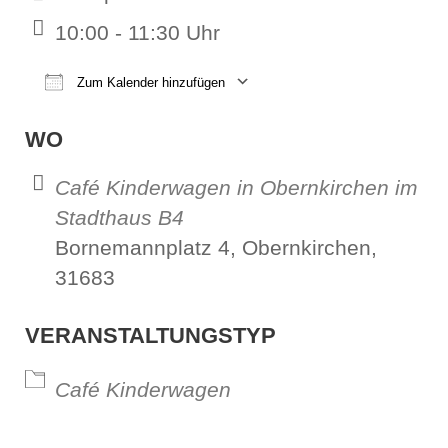
10:00 - 11:30 Uhr
Zum Kalender hinzufügen
ICS herunterladen
Google Kalender
iCalendar
Office 365
Outl
WO
Café Kinderwagen in Obernkirchen im
Stadthaus B4
Bornemannplatz 4, Obernkirchen,
31683
VERANSTALTUNGSTYP
Café Kinderwagen