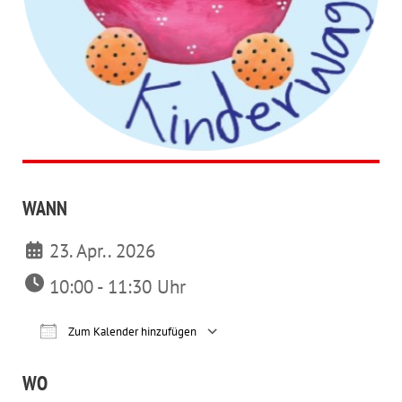
WANN
23. Apr.. 2026
10:00 - 11:30 Uhr
Zum Kalender hinzufügen
ICS herunterladen
Google Kalender
iCalendar
Office 365
Outl
WO