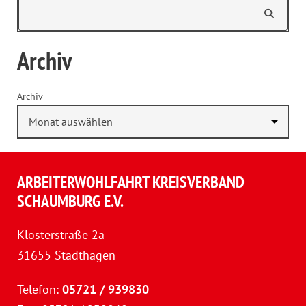
Archiv
Archiv
ARBEITERWOHLFAHRT KREISVERBAND
SCHAUMBURG E.V.
Klosterstraße 2a
31655 Stadthagen
Telefon:
05721 / 939830