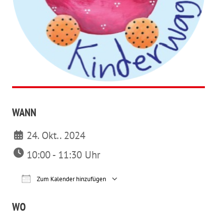
WANN
24. Okt.. 2024
10:00 - 11:30 Uhr
Zum Kalender hinzufügen
ICS herunterladen
Google Kalender
iCalendar
Office 365
Outl
WO