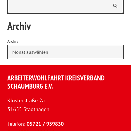
Archiv
Archiv
ARBEITERWOHLFAHRT KREISVERBAND
SCHAUMBURG E.V.
Klosterstraße 2a
31655 Stadthagen
Telefon:
05721 / 939830