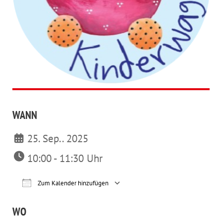
WANN
25. Sep.. 2025
10:00 - 11:30 Uhr
Zum Kalender hinzufügen
ICS herunterladen
Google Kalender
iCalendar
Office 365
Outl
WO