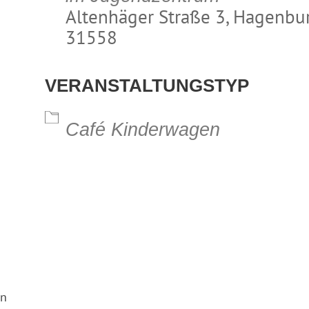
Altenhäger Straße 3, Hagenbur
31558
lender
iCalendar
Office 365
VERANSTALTUNGSTYP
Café Kinderwagen
en