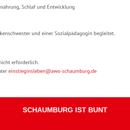
rnährung, Schlaf und Entwicklung
kenschwester und einer Sozialpädagogin begleitet.
icht erforderlich.
nter
einstieginsleben@awo-schaumburg.de
SCHAUMBURG IST BUNT