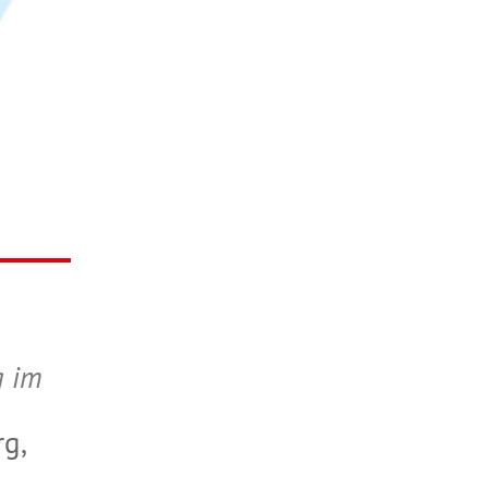
g im
g,