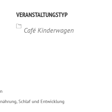
lender
iCalendar
Office 365
VERANSTALTUNGSTYP
Café Kinderwagen
en
rnährung, Schlaf und Entwicklung