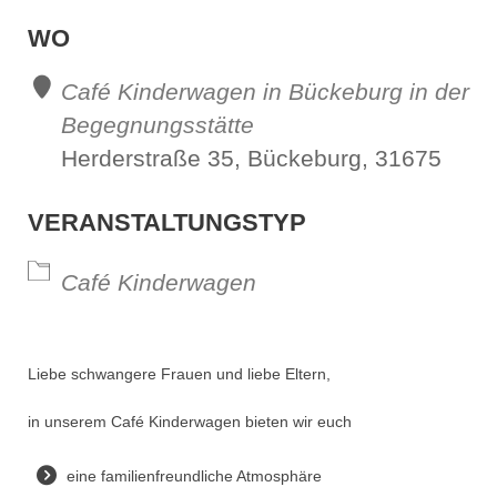
ICS herunterladen
Google Kalender
iCalendar
Office 365
Outl
WO
Café Kinderwagen in Bückeburg in der
Begegnungsstätte
Herderstraße 35, Bückeburg, 31675
VERANSTALTUNGSTYP
Café Kinderwagen
Liebe schwangere Frauen und liebe Eltern,
in unserem Café Kinderwagen bieten wir euch
eine familienfreundliche Atmosphäre